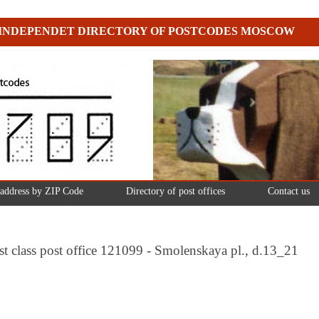
INDEPENDET DIRECTORY OF POSTCODES MOSCOW
 address by ZIP Code
Directory of post offices
Contact us
t class post office 121099 - Smolenskaya pl., d.13_21