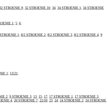
32 STROENIE 9
;
32 STROENIE 10
;
34
;
34 STROENIE 1
;
34 STROENIE
ROENIE 1
;
5
;
6
;
 STROENIE 1
;
8/2 STROENIE 2
;
8/2 STROENIE 3
;
8/2 STROENIE 4
;
9
NIE 1
;
13/21
;
NIE 2
;
9 STROENIE 3
;
13
;
15
;
17
;
17 STROENIE 1
;
17 STROENIE 3
;
OENIE 4
;
20 STROENIE 7
;
22/10
;
23
;
24
;
24 STROENIE 2
;
24 STROENIE