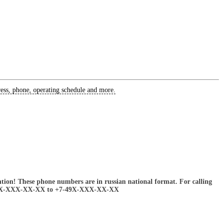
ess, phone, operating schedule and more.
ntion! These phone numbers are in russian national format. For calling
8-49X-XXX-XX-XX to +7-49X-XXX-XX-XX