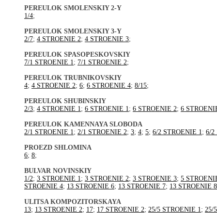
PEREULOK SMOLENSKIY 2-Y
1/4
;
PEREULOK SMOLENSKIY 3-Y
2/7
;
4 STROENIE 2
;
4 STROENIE 3
;
PEREULOK SPASOPESKOVSKIY
7/1 STROENIE 1
;
7/1 STROENIE 2
;
PEREULOK TRUBNIKOVSKIY
4
;
4 STROENIE 2
;
6
;
6 STROENIE 4
;
8/15
;
PEREULOK SHUBINSKIY
2/3
;
4 STROENIE 1
;
6 STROENIE 1
;
6 STROENIE 2
;
6 STROENI
PEREULOK KAMENNAYA SLOBODA
2/1 STROENIE 1
;
2/1 STROENIE 2
;
3
;
4
;
5
;
6/2 STROENIE 1
;
6/2
PROEZD SHLOMINA
6
;
8
;
BULVAR NOVINSKIY
1/2
;
3 STROENIE 1
;
3 STROENIE 2
;
3 STROENIE 3
;
5 STROENI
STROENIE 4
;
13 STROENIE 6
;
13 STROENIE 7
;
13 STROENIE 8
ULITSA KOMPOZITORSKAYA
13
;
13 STROENIE 2
;
17
;
17 STROENIE 2
;
25/5 STROENIE 1
;
25/