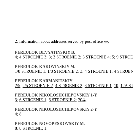
2. Information about addresses served by post office «
».
PEREULOK DEVYATINSKIY B.
4
;
4 STROENIE 3
;
3
;
3 STROENIE 2
;
3 STROENIE 4
;
5
;
9 STROE
PEREULOK KAKOVINSKIY M.
1/8 STROENIE 1
;
1/8 STROENIE 2
;
3
;
4 STROENIE 1
;
4 STROEN
PEREULOK KARMANITSKIY
2/5
;
2/5 STROENIE 2
;
4 STROENIE 2
;
8 STROENIE 1
;
10
;
12A S
PEREULOK NIKOLOSHCHEPOVSKIY 1-Y
3
;
6 STROENIE 1
;
6 STROENIE 2
;
20/4
;
PEREULOK NIKOLOSHCHEPOVSKIY 2-Y
4
;
8
;
PEREULOK NOVOPESKOVSKIY M.
8
;
8 STROENIE 1
;