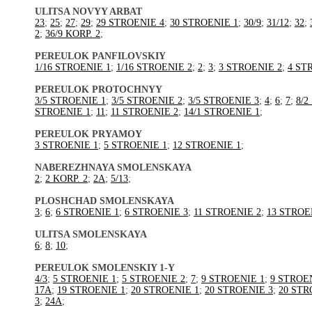
ULITSA NOVYY ARBAT
23
;
25
;
27
;
29
;
29 STROENIE 4
;
30 STROENIE 1
;
30/9
;
31/12
;
32
;
2
;
36/9 KORP. 2
;
PEREULOK PANFILOVSKIY
1/16 STROENIE 1
;
1/16 STROENIE 2
;
2
;
3
;
3 STROENIE 2
;
4 ST
PEREULOK PROTOCHNYY
3/5 STROENIE 1
;
3/5 STROENIE 2
;
3/5 STROENIE 3
;
4
;
6
;
7
;
8/2
STROENIE 1
;
11
;
11 STROENIE 2
;
14/1 STROENIE 1
;
PEREULOK PRYAMOY
3 STROENIE 1
;
5 STROENIE 1
;
12 STROENIE 1
;
NABEREZHNAYA SMOLENSKAYA
2
;
2 KORP. 2
;
2A
;
5/13
;
PLOSHCHAD SMOLENSKAYA
3
;
6
;
6 STROENIE 1
;
6 STROENIE 3
;
11 STROENIE 2
;
13 STROE
ULITSA SMOLENSKAYA
6
;
8
;
10
;
PEREULOK SMOLENSKIY 1-Y
4/3
;
5 STROENIE 1
;
5 STROENIE 2
;
7
;
9 STROENIE 1
;
9 STROE
17A
;
19 STROENIE 1
;
20 STROENIE 1
;
20 STROENIE 3
;
20 STR
3
;
24A
;