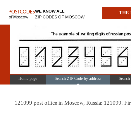
WE KNOW ALL
THE 
ZIP CODES OF MOSCOW
Home page
Search ZIP Code by address
Search
121099 post office in Moscow, Russia: 121099. Firs